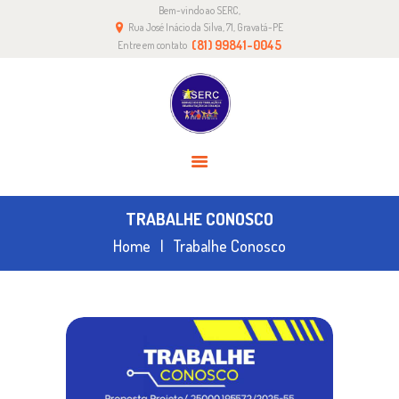
Bem-vindo ao SERC,
HOME
Rua José Inácio da Silva, 71, Gravatá-PE
SERC
(81) 99841-0045
Entre em contato
COMO AJUDAR
CONTATO
TRANSPARÊNCIA
TRABALHE CONOSCO
Home
Trabalhe Conosco