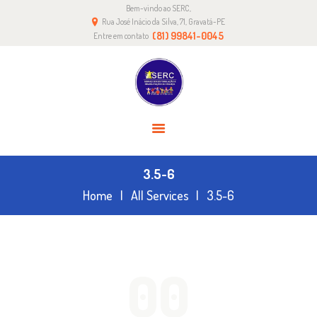
Bem-vindo ao SERC,
HOME
Rua José Inácio da Silva, 71, Gravatá-PE
SERC
(81) 99841-0045
Entre em contato
COMO AJUDAR
CONTATO
TRANSPARÊNCIA
3.5-6
Home
All Services
3.5-6
00